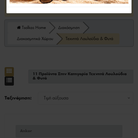
26/08.
Tsolkas Home
Διακόσμηση
Διακοσμητικά Χώρου
Τεχνητά Λουλούδια & Φυτά
11 Προϊόντα Στην Κατηγορία Τεχνητά Λουλούδια
& Φυτά
Ταξινόμηση:
Τιμή αύξουσα
Ankor