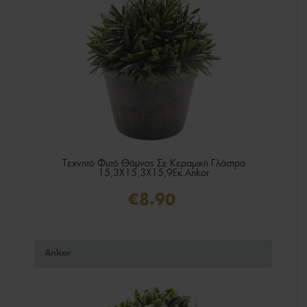
Τεχνητό Φυτό Θάμνος Σε Κεραμική Γλάστρα
15,3X15,3X15,9Εκ.Ankor
€8.90
Ankor