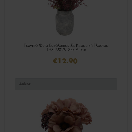
Τεχνητό Φυτό Ευκάλυπτος Σε Κεραμική Γλάστρα
19X19X29,2Εκ.Ankor
€12.90
Ankor