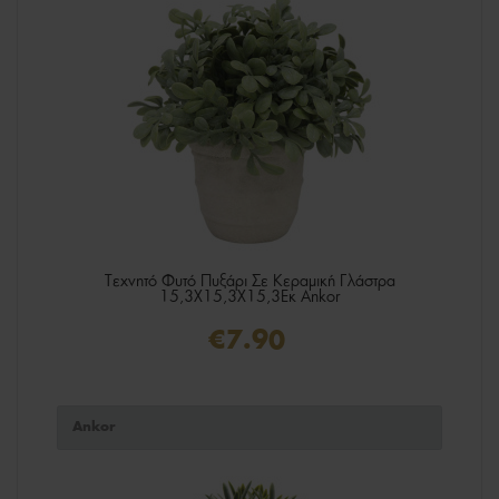
Τεχνητό Φυτό Πυξάρι Σε Κεραμική Γλάστρα
15,3X15,3X15,3Εκ Ankor
€7.90
Ankor