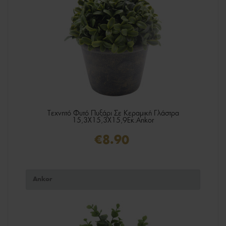
Τεχνητό Φυτό Πυξάρι Σε Κεραμική Γλάστρα
15,3X15,3X15,9Εκ.Ankor
€8.90
Ankor