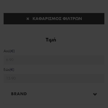
ΚΑΘΑΡΙΣΜΌΣ ΦΊΛΤΡΩΝ
Τιμή
Από
(€)
Εώς
(€)
BRAND