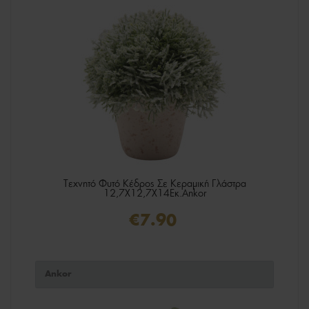
Τεχνητό Φυτό Κέδρος Σε Κεραμική Γλάστρα
12,7X12,7X14Εκ.Ankor
€7.90
Ankor