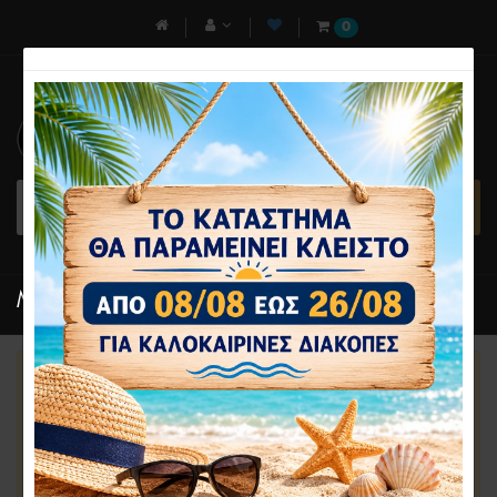
0
Το ηλεκτρονικό μας
κατάστημα θα παραμείνει
κλειστό απο 08/08 εώς