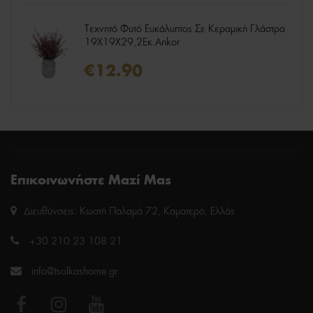
Τεχνητό Φυτό Ευκάλυπτος Σε Κεραμική Γλάστρα
19X19X29,2Εκ.Ankor
€12.90
Επικοινωνήστε Μαζί Μας
Διευθύνσεις: Κωστή Παλαμά 72, Καματερό, Ελλάς
+30 210 23 108 21
info@tsolkashome.gr