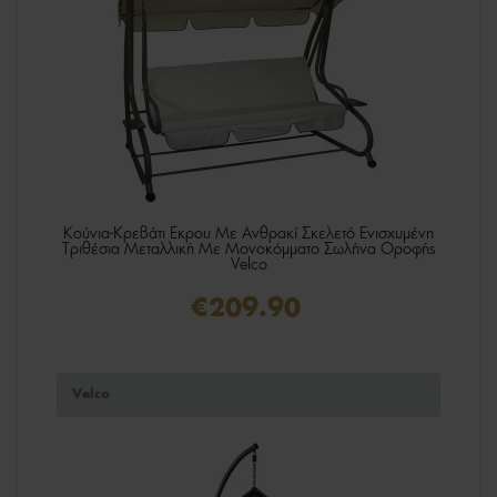
Κούνια-Κρεβάτι Εκρου Με Ανθρακί Σκελετό Ενισχυμένη
Τριθέσια Μεταλλική Με Μονοκόμματο Σωλήνα Οροφής
Velco
€209.90
Velco