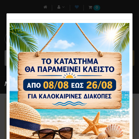
0
Το ηλεκτρονικό μας
κατάστημα θα παραμείνει
κλειστό απο 08/08 εώς