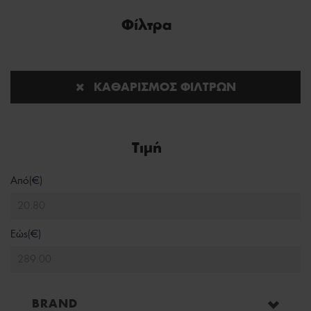
Φίλτρα
ΚΑΘΑΡΙΣΜΌΣ ΦΊΛΤΡΩΝ
Τιμή
Από
(€)
Εώς
(€)
BRAND