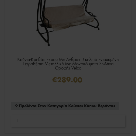
Κούνια-Κρεβάτι Εκρου Με Ανθρακί Σκελετό Ενισχυμένη
Τετραθέσια Μεταλλική Με Μονοκόμματο Σωλήνα
Οροφής Velco
€289.00
9 Προϊόντα Στην Κατηγορία Κούνιες Κήπου-Βεράντας
1