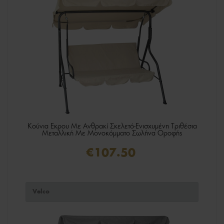
Κούνια Εκρου Με Ανθρακί Σκελετό-Ενισχυμένη Τριθέσια
Μεταλλική Με Μονοκόμματο Σωλήνα Οροφής
€107.50
Velco