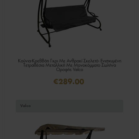
Κούνια-Κρεββάτι Γκρι Με Ανθρακί Σκελετό- Ενισχυμένη
Τετραθέσια Μεταλλική Με Μονοκόμματο Σωλήνα
Οροφής Velco
€289.00
Velco