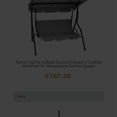
Κούνια Γκρι Με Ανθρακί Σκελετό-Ενισχυμένη Τριθέσια
Μεταλλική Με Μονοκόμματο Σωλήνα Οροφής
€107.50
Velco