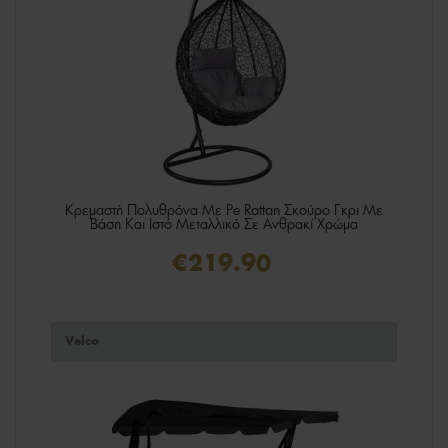
Κρεμαστή Πολυθρόνα Με Ρe Rattan Σκούρο Γκρι Mε
Βάση Και Ιστό Μεταλλικό Σε Ανθρακί Χρώμα
€219.90
Velco