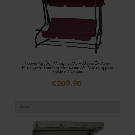
Κούνια-Κρεβάτι Μπορντό Με Ανθρακί Σκελετό-
Ενισχυμένη Τριθέσια Μεταλλική Με Μονοκόμματο
Σωλήνα Οροφής
€209.90
Velco