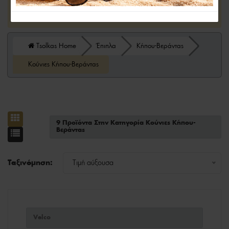
26/08.
Tsolkas Home
Έπιπλα
Κήπου-Βεράντας
Κούνιες Κήπου-Βεράντας
9 Προϊόντα Στην Κατηγορία Κούνιες Κήπου-
Βεράντας
Ταξινόμηση:
Τιμή αύξουσα
Velco